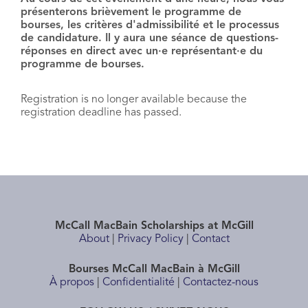
présenterons brièvement le programme de
bourses, les critères d'admissibilité et le processus
de candidature. Il y aura une séance de questions-
réponses en direct avec un·e représentant·e du
programme de bourses.
Registration is no longer available because the
registration deadline has passed.
McCall MacBain Scholarships at McGill
About
|
Privacy Policy
|
Contact
Bourses McCall MacBain à McGill
À propos
|
Confidentialité
|
Contactez-nous